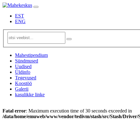
EST
ENG
Mahestipendium
Sündmused
Uudised
Üldinfo
Tegevused
Koostöö
Galerii
kasulikke linke
Fatal error
: Maximum execution time of 30 seconds exceeded in
/data/home/emuweb/www/vendor/tedivm/stash/src/Stash/Driver/