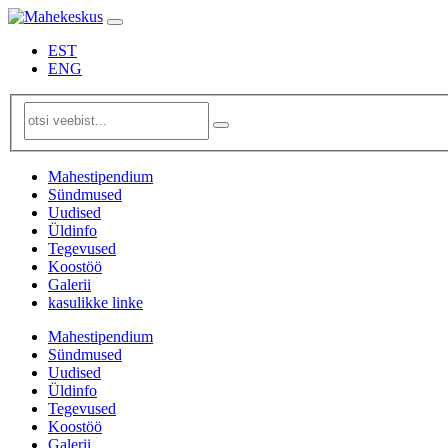
EST
ENG
Mahestipendium
Sündmused
Uudised
Üldinfo
Tegevused
Koostöö
Galerii
kasulikke linke
Mahestipendium
Sündmused
Uudised
Üldinfo
Tegevused
Koostöö
Galerii