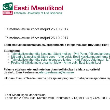
Taimekasvatuse kõrvalmõjud 25.10.2017
Taimekasvatuse kõrvalmõjud 25.10.2017
Eesti Maaülikool korraldas 25. oktoobril 2017 infopäeva, kus tutvustati Eesti 
Ettekanded
Taimekaitsevahendite kasutus, jäägid mullas – Priit Penu, Põllumajandus
Nitraadid ja pestitsiidijäägid vees – Ülle Leisk, Eesti Keskkonnauuringute
Taimekaitsevahendite seire tulemused toidus – Kadi Padur, Veterinaar- ja
Pestitsiidijääkide mõju organismidele – Anne Luik, Eesti Maaülikool
Palume ettekannete andmete kasutamisel kindlasti viidata autoritele!
Lisainfo: Elen Peetsmann,
elen.peetsmann@emu.ee
Infopäev toimus "Teadmussiirde pikaajaline programm mahepõllumajanduse teg
Eesti Maaülikooli Mahekeskus
Eerika tee 2, Õssu küla, Kambja vald, Tartumaa 61713, tel: (+372) 7425010, (