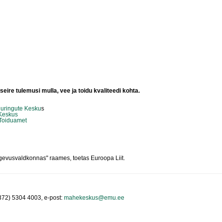
seire tulemusi mulla, vee ja toidu kvaliteedi kohta.
uuringute Kesku
s
 Keskus
 Toiduamet
evusvaldkonnas" raames, toetas Euroopa Liit.
+372) 5304 4003, e-post:
mahekeskus@emu.ee